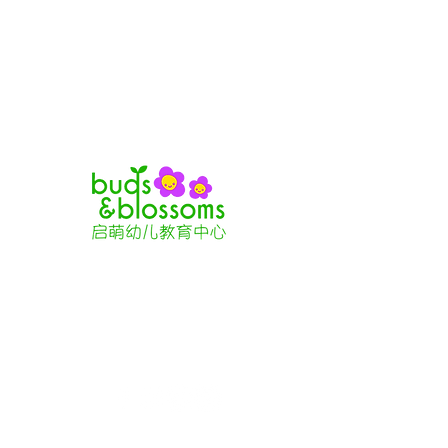
87 Tyler Street,
Boston, MA 02111
tel:
(617) 426-9492
, Ext. 259
email: budsandblossoms@aaca-
boston.org