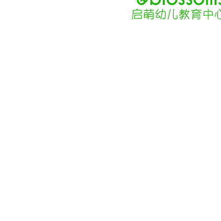
87 Tyler Street,
Boston, MA 02111
tel: (617) 426-9492, Ext. 25
email: budsandblossoms@